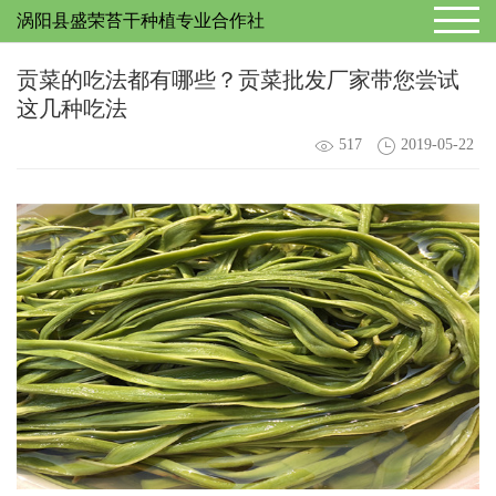
涡阳县盛荣苔干种植专业合作社
贡菜的吃法都有哪些？贡菜批发厂家带您尝试
这几种吃法
517
2019-05-22